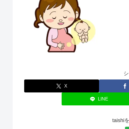
シ
X
LINE
tais