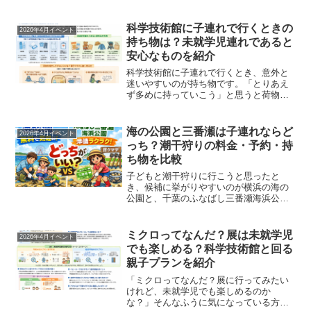
す。2026年は4月11日（土）〜5月10日
（日）の開催で、平日は10:00〜17:00、
土日祝は9:00〜18:30、最終日の...
科学技術館に子連れで行くときの
2026年4月イベント
持ち物は？未就学児連れであると
安心なものを紹介
科学技術館に子連れで行くとき、意外と
迷いやすいのが持ち物です。「とりあえ
ず多めに持っていこう」と思うと荷物が
重くなりますし、逆に減らしすぎると、
飲み物や着替えが足りなくて困ることも
あります。特に未就学児とのおでかけで
海の公園と三番瀬は子連れならど
2026年4月イベント
は、展示を見る時間だけで...
っち？潮干狩りの料金・予約・持
ち物を比較
子どもと潮干狩りに行こうと思ったと
き、候補に挙がりやすいのが横浜の海の
公園と、千葉のふなばし三番瀬海浜公園
です。どちらも春から初夏にかけて人気
がありますが、子連れで考えると、ただ
有名かどうかだけでは選びにくいところ
ミクロってなんだ？展は未就学児
2026年4月イベント
があります。実際に気になる...
でも楽しめる？科学技術館と回る
親子プランを紹介
「ミクロってなんだ？展に行ってみたい
けれど、未就学児でも楽しめるのか
な？」そんなふうに気になっている方は