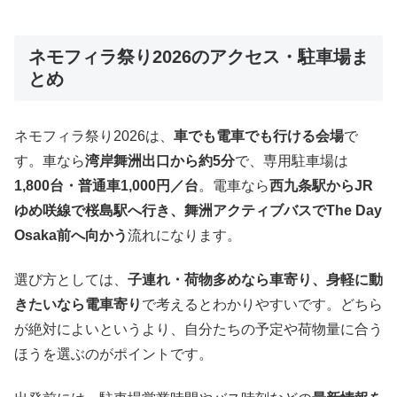
ネモフィラ祭り2026のアクセス・駐車場ま
とめ
ネモフィラ祭り2026は、
車でも電車でも行ける会場
で
す。車なら
湾岸舞洲出口から約5分
で、専用駐車場は
1,800台・普通車1,000円／台
。電車なら
西九条駅からJR
ゆめ咲線で桜島駅へ行き、舞洲アクティブバスでThe Day
Osaka前へ向かう
流れになります。
選び方としては、
子連れ・荷物多めなら車寄り、身軽に動
きたいなら電車寄り
で考えるとわかりやすいです。どちら
が絶対によいというより、自分たちの予定や荷物量に合う
ほうを選ぶのがポイントです。