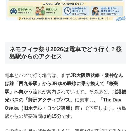
ネモフィラ祭り2026は電車でどう行く？桜
島駅からのアクセス
電車とバスで行く場合は、まず
JR大阪環状線・阪神なん
ば線「西九条駅」からJRゆめ咲線に乗り換えて「桜島
駅」へ向かう
流れが案内されています。そのあと、
北港観
光バスの「舞洲アクティブバス」
に乗車し、
「The Day
Osaka（旧ホテル・ロッジ舞洲）前」
で下車します。桜島
駅からの所要時間は
約15分
です。
この流れを見ればわかるように、電車だけで完結するとい