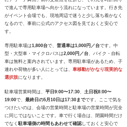
で進んで専用駐車場へ向かう流れになっています。行き先
がイベント会場でも、現地周辺で迷うと少し落ち着かなく
なるので、事前に公式のアクセス図を見ておくと安心で
す。
専用駐車場は
1,800台
で、
普通車は1,000円／台
です。中
型・大型車・マイクロバスは
2,000円／台
、バイク・自転
車は無料と案内されています。専用駐車場があるため、子
連れや荷物が多い人にとっては、
車移動がかなり現実的な
選択肢
になります。
駐車場営業時間は、
平日9:00〜17:30
、
土日祝8:00〜
19:00
で、
最終日の5月10日は17:30まで
です。ここで気を
つけたいのは、会場の営業時間と駐車場の営業時間が完全
に同じではないことです。車で行く場合は、閉園時間だけ
でなく
駐車場側の時間もあわせて確認
しておくと安心で