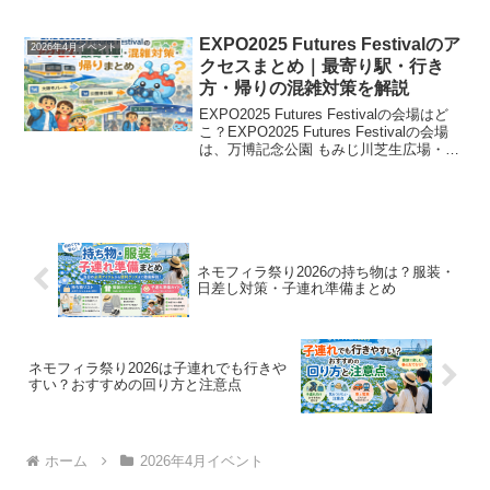
多いのではないでしょうか。春のおでか
けシーズンやゴールデンウィークは、親
子で行ける屋内スポットを探す人が増え
EXPO2025 Futures Festivalのア
2026年4月イベント
ます。科学技術館のように、天...
クセスまとめ｜最寄り駅・行き
方・帰りの混雑対策を解説
EXPO2025 Futures Festivalの会場はど
こ？EXPO2025 Futures Festivalの会場
は、万博記念公園 もみじ川芝生広場・わ
くわく池の冒険広場です。開催日は2026
年4月12日（日）で、イベント時間は10
時...
ネモフィラ祭り2026の持ち物は？服装・
日差し対策・子連れ準備まとめ
ネモフィラ祭り2026は子連れでも行きや
すい？おすすめの回り方と注意点
ホーム
2026年4月イベント