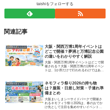
taishiをフォローする
関連記事
大阪・関西万博1周年イベントは
2026年4月イベント
どこで開催？夢洲と万博記念公園
の違いをわかりやすく解説
大阪・関西万博1周年イベントはどこで開
催される？大阪・関西万博の1周年イベン
トは、1か所だけで行われるわけではあり
ません。今回の1周年関連イベントは、万
博記念公園のメイン会場と、大阪メトロ
中央線・夢洲駅地上のサテライト会場の2
ネモフィラ祭り2026の持ち物
2026年4月イベント
つに分かれてい...
は？服装・日差し対策・子連れ準
備まとめ
大阪まいしまシーサイドパークで開催さ
れるネモフィラ祭り2026は、春のおでか
け先として注目を集めやすいイベントで