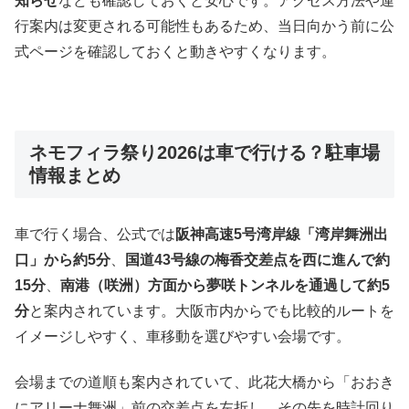
知らせ
なども確認しておくと安心です。アクセス方法や運
行案内は変更される可能性もあるため、当日向かう前に公
式ページを確認しておくと動きやすくなります。
ネモフィラ祭り2026は車で行ける？駐車場
情報まとめ
車で行く場合、公式では
阪神高速5号湾岸線「湾岸舞洲出
口」から約5分
、
国道43号線の梅香交差点を西に進んで約
15分
、
南港（咲洲）方面から夢咲トンネルを通過して約5
分
と案内されています。大阪市内からでも比較的ルートを
イメージしやすく、車移動を選びやすい会場です。
会場までの道順も案内されていて、此花大橋から「おおき
にアリーナ舞洲」前の交差点を左折し、その先を時計回り