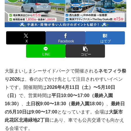
X
Facebook
はてブ
LINE
コピー
大阪まいしまシーサイドパークで開催される
ネモフィラ祭
り2026
は、春のおでかけ先として注目されやすいイベン
トです。開催期間は
2026年4月11日（土）〜5月10日
（日）
で、営業時間は
平日10:00〜17:00（最終入園
16:30）
、
土日祝9:00〜18:30（最終入園18:00）
、
最終日
の5月10日は9:00〜17:00
となっています。会場は
大阪市
此花区北港緑地2丁目
にあり、車でも公共交通でも向かえ
る会場です。