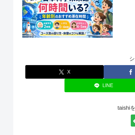
シ
X
LINE
tais